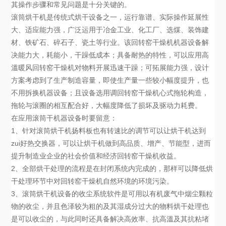
其操作步骤和常见问题是十分关键的。
滚筒烘干机是传统式烘干设备之一，运行靠谱、实际操作延展性
大、适应能力强，广泛运用于冶金工业、化工厂、选煤、装饰建
材、铁矿石、碎石子、瓷土等行业。该回转窑干燥机机器设备解
决能力大，耗能小，干躁低成本；具备耐热的特性，可以应用高
溫暖风回转窑干燥机对物料开展迅速干躁；可拓展能力强，设计
方案考虑到了生产制造容量，即使生产量一些较小幅度提升，也
不用拆换机器设备；且设备选用调回转窑干燥机心式拖轮构造，
拖轮与滚圈的相互配合好，大幅度降低了损坏及驱动力耗费。
在应用滚筒干机器设备时要留意：
1、针对滚筒烘干机扬料板也有转速比的调节可以让烘干机达到
zui好热交换器，可以让烘干机做到高品质、增产、节能型，进而
提升制造业企业的社会价值和经济回转窑干燥机收益。
2、全部烘干处理的流程是在封闭系统内完成的，那样可以降低烘
干处理环节中对回转窑干燥机自然环境的环境污染。
3、滚筒烘干机设备的收尘系统软件是可用以有机废气中烟尘颗粒
物的收尘，并且色泽较为粗的及其湿成分过大的物料烘干处理也
是可以收尘的，与此同时还具备解决高效率、抗高溫及其抗粘堵