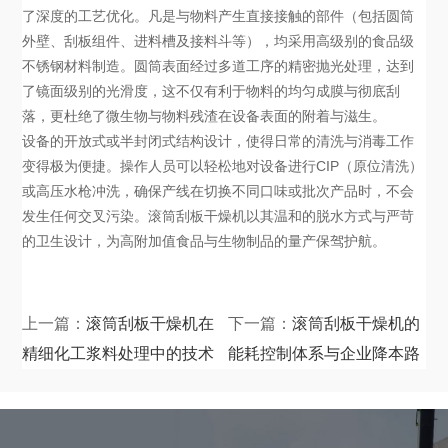
了深度的工艺优化。凡是与物料产生直接接触的部件（包括圆筒
外壁、刮板组件、进料槽及接料斗等），均采用高级别的食品级
不锈钢材料制造。圆筒表面经过多道工序的精密抛光处理，达到
了镜面级别的光滑度，这不仅有利于物料的均匀成膜与彻底刮
落，更杜绝了微生物与物料残渣在设备表面的附着与滋生。
设备的开放式或半封闭式结构设计，使得日常的清洗与消毒工作
变得极为便捷。操作人员可以轻松地对设备进行CIP（原位清洗）
或高压水枪冲洗，确保产线在切换不同口味或批次产品时，不会
发生任何交叉污染。滚筒刮板干燥机以其温和的脱水方式与严苛
的卫生设计，为高附加值食品与生物制品的量产保驾护航。
上一篇：
滚筒刮板干燥机在
下一篇：
滚筒刮板干燥机的
精细化工浆料处理中的技术
能耗控制体系与企业降本路
应用
径