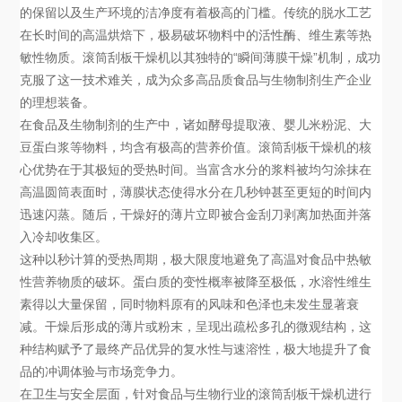
的保留以及生产环境的洁净度有着极高的门槛。传统的脱水工艺
在长时间的高温烘焙下，极易破坏物料中的活性酶、维生素等热
敏性物质。滚筒刮板干燥机以其独特的“瞬间薄膜干燥”机制，成功
克服了这一技术难关，成为众多高品质食品与生物制剂生产企业
的理想装备。
在食品及生物制剂的生产中，诸如酵母提取液、婴儿米粉泥、大
豆蛋白浆等物料，均含有极高的营养价值。滚筒刮板干燥机的核
心优势在于其极短的受热时间。当富含水分的浆料被均匀涂抹在
高温圆筒表面时，薄膜状态使得水分在几秒钟甚至更短的时间内
迅速闪蒸。随后，干燥好的薄片立即被合金刮刀剥离加热面并落
入冷却收集区。
这种以秒计算的受热周期，极大限度地避免了高温对食品中热敏
性营养物质的破坏。蛋白质的变性概率被降至极低，水溶性维生
素得以大量保留，同时物料原有的风味和色泽也未发生显著衰
减。干燥后形成的薄片或粉末，呈现出疏松多孔的微观结构，这
种结构赋予了最终产品优异的复水性与速溶性，极大地提升了食
品的冲调体验与市场竞争力。
在卫生与安全层面，针对食品与生物行业的滚筒刮板干燥机进行