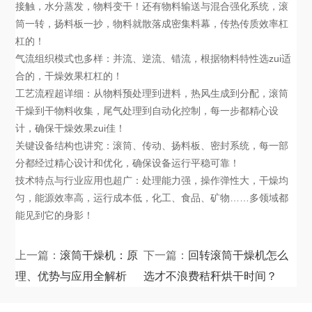
接触，水分蒸发，物料变干！还有物料输送与混合强化系统，滚
筒一转，扬料板一抄，物料就散落成密集料幕，传热传质效率杠
杠的！
气流组织模式也多样：并流、逆流、错流，根据物料特性选zui适
合的，干燥效果杠杠的！
工艺流程超详细：从物料预处理到进料，热风生成到分配，滚筒
干燥到干物料收集，尾气处理到自动化控制，每一步都精心设
计，确保干燥效果zui佳！
关键设备结构也讲究：滚筒、传动、扬料板、密封系统，每一部
分都经过精心设计和优化，确保设备运行平稳可靠！
技术特点与行业应用也超广：处理能力强，操作弹性大，干燥均
匀，能源效率高，运行成本低，化工、食品、矿物……多领域都
能见到它的身影！
上一篇：
滚筒干燥机：原
下一篇：
回转滚筒干燥机怎么
理、优势与应用全解析
选才不浪费秸秆烘干时间？