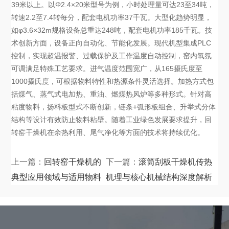
39米以上。以Φ2.4×20米型号为例，小时处理量可达23至34吨，
转速2.2至7.4转每分，配套电机功率37千瓦。大型化趋势明显，
如φ3.6×32m规格设备总重达248吨，配套电机功率185千瓦。技
术创新方面，设备正向自动化、节能化发展。现代机型集成PLC
控制，实现超温报警、过载保护及工作温度自动控制，窑内氧氛
可调满足特殊工艺要求。进气温度范围宽广，从165摄氏度至
1000摄氏度，可根据物料特性和热源条件灵活选择。加热方式包
括煤气、蒸气式电加热、重油、燃煤热风炉等多种形式。针对高
粘度物料，扬料板型式不断创新，链条+弧形板组合、升举式分体
结构等设计有效防止物料粘壁。随着工业绿色发展要求提升，回
转窑干燥机在余热利用、尾气净化等方面的技术将持续优化。
上一篇：
回转窑干燥机的
下一篇：
滚筒刮板干燥机传热
典型应用领域与适用物料
机理与核心机械结构深度解析