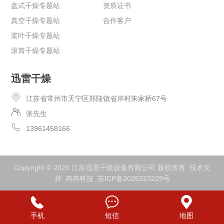
盘式干燥专题站
资质证书
真空干燥专题站
合作客户
桨叶干燥专题站
滚筒干燥专题站
迅雷干燥
江苏省常州市天宁区郑陆镇省岸村朱家桥67号
张先生
13961458166
Copyright © 2025 江苏迅雷干燥设备有限公司 版权所有 技术支
持:
冉冉科技
苏ICP备2025223229号
手机
短信
地图