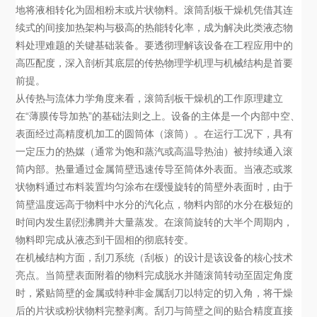
地将液相转化为固相粉末或片状物料。滚筒刮板干燥机凭借其连
续式的间接加热架构与极高的热能转化率，成为解决此类液态物
料处理难题的关键基础装备。要透彻理解该设备在工程应用中的
高匹配度，深入剖析其底层的传热物理学机理与机械结构是首要
前提。
从传热与流体力学角度来看，滚筒刮板干燥机的工作原理建立
在“薄膜传导加热”的基础法则之上。设备的主体是一个内部中空、
表面经过高精度机加工的圆筒体（滚筒）。在运行工况下，具有
一定压力的热媒（通常为饱和蒸汽或高温导热油）被持续通入滚
筒内部。热量通过金属筒壁迅速传导至筒体外表面。当液态或浆
状物料通过布料装置均匀涂布在缓慢旋转的筒壁外表面时，由于
筒壁温度远高于物料中水分的汽化点，物料内部的水分在极短的
时间内发生剧烈沸腾并大量蒸发。在滚筒旋转的大半个周期内，
物料即完成从液态到干固相的彻底转变。
在机械结构方面，刮刀系统（刮板）的设计是该设备的核心技术
亮点。当筒壁表面附着的物料完成脱水并随滚筒转动至固定角度
时，紧贴筒壁的金属或特种非金属刮刀以特定的切入角，将干燥
后的片状或粉状物料完整剥离。刮刀与筒壁之间的贴合精度直接