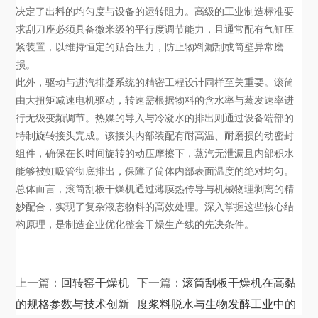
决定了出料的均匀度与设备的运转阻力。高级的工业制造标准要
求刮刀座必须具备微米级的平行度调节能力，且通常配有气缸压
紧装置，以维持恒定的贴合压力，防止物料漏刮或筒壁异常磨
损。
此外，驱动与进汽排凝系统的精密工程设计同样至关重要。滚筒
由大扭矩减速电机驱动，转速需根据物料的含水率与蒸发速率进
行无级变频调节。热媒的导入与冷凝水的排出则通过设备端部的
特制旋转接头完成。该接头内部装配有耐高温、耐磨损的动密封
组件，确保在长时间旋转的动压摩擦下，蒸汽无泄漏且内部积水
能够被虹吸管彻底排出，保障了筒体内部表面温度的绝对均匀。
总体而言，滚筒刮板干燥机通过薄膜热传导与机械物理剥离的精
妙配合，实现了复杂液态物料的高效处理。深入掌握这些核心结
构原理，是制造企业优化整套干燥生产线的先决条件。
上一篇：
回转窑干燥机
下一篇：
滚筒刮板干燥机在高黏
的规格参数与技术创新
度浆料脱水与生物发酵工业中的